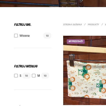
FILTRUJ WG.
STRONA GŁÓWNA
/
PRODUKTY
/
W
Wiosna
10
WYPRZEDAŻ!
FILTRUJ WEDŁUG
S
M
10
10