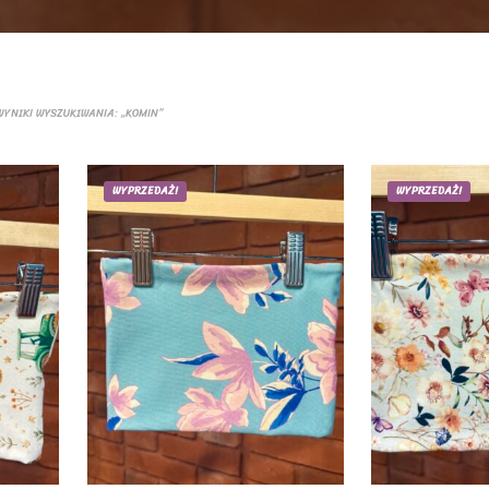
YNIKI WYSZUKIWANIA: „KOMIN”
WYPRZEDAŻ!
WYPRZEDAŻ!