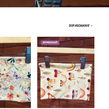
T
Ó
W
W
K
DOPASOWANIE
O
S
Z
Y
WYPRZEDAŻ!
K
U
.