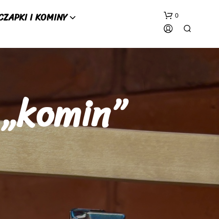
CZAPKI I KOMINY
0
 „komin”
B
R
A
K
P
R
O
D
U
K