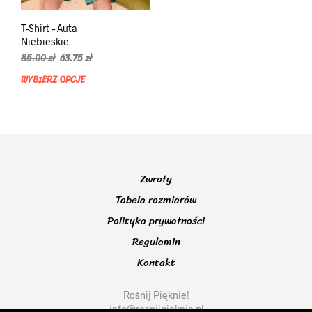
T-Shirt – Auta
Niebieskie
Pierwotna
Aktualna
85.00
zł
63.75
zł
cena
cena
WYBIERZ OPCJE
Ten
wynosiła:
wynosi:
produkt
85.00 zł.
63.75 zł.
ma
wiele
wariantów.
Opcje
można
Zwroty
wybrać
na
Tabela rozmiarów
stronie
Polityka prywatności
produktu
Regulamin
Kontakt
Rośnij Pięknie!
info@rosnijpieknie.pl