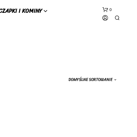
CZAPKI I KOMINY
0
DOMYŚLNE SORTOWANIE
B
R
A
K
P
R
O
D
U
K