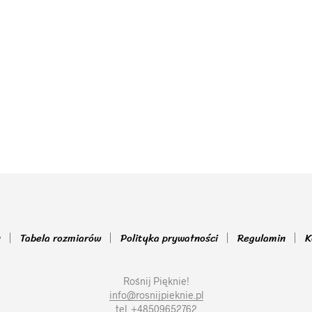
y
Tabela rozmiarów
Polityka prywatności
Regulamin
K
Rośnij Pięknie!
info@rosnijpieknie.pl
tel. +48509652762