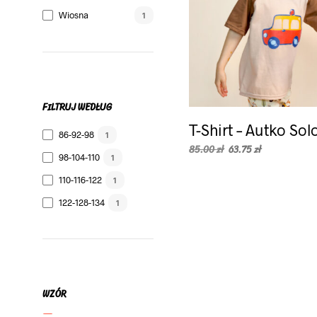
Wiosna
1
FILTRUJ WEDŁUG
T-Shirt – Autko Sol
86-92-98
1
Pierwotna
Aktualna
85.00
zł
63.75
zł
98-104-110
1
cena
cena
WYBIERZ OPCJE
Ten
wynosiła:
wynosi:
110-116-122
1
85.00 zł.
produkt
63.75 zł.
122-128-134
ma
1
wiele
wariantów.
Opcje
można
wybrać
WZÓR
na