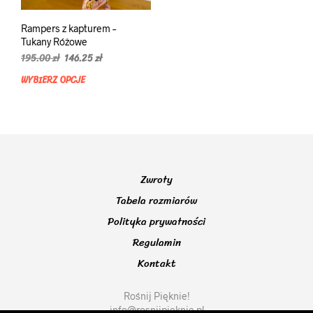
Rampers z kapturem –
Tukany Różowe
Pierwotna
Aktualna
195.00
zł
146.25
zł
cena
cena
WYBIERZ OPCJE
Ten
wynosiła:
wynosi:
produkt
195.00 zł.
146.25 zł.
ma
wiele
wariantów.
Opcje
można
Zwroty
wybrać
na
Tabela rozmiarów
stronie
Polityka prywatności
produktu
Regulamin
Kontakt
Rośnij Pięknie!
info@rosnijpieknie.pl