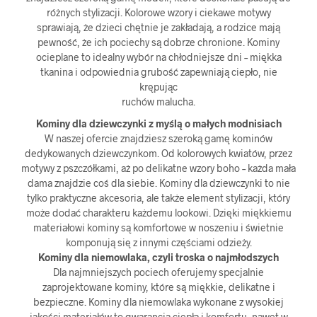
różnych stylizacji. Kolorowe wzory i ciekawe motywy
sprawiają, że dzieci chętnie je zakładają, a rodzice mają
pewność, że ich pociechy są dobrze chronione. Kominy
ocieplane to idealny wybór na chłodniejsze dni – miękka
tkanina i odpowiednia grubość zapewniają ciepło, nie
krępując
ruchów malucha.
Kominy dla dziewczynki z myślą o małych modnisiach
W naszej ofercie znajdziesz szeroką gamę kominów
dedykowanych dziewczynkom. Od kolorowych kwiatów, przez
motywy z pszczółkami, aż po delikatne wzory boho – każda mała
dama znajdzie coś dla siebie. Kominy dla dziewczynki to nie
tylko praktyczne akcesoria, ale także element stylizacji, który
może dodać charakteru każdemu lookowi. Dzięki miękkiemu
materiałowi kominy są komfortowe w noszeniu i świetnie
komponują się z innymi częściami odzieży.
Kominy dla niemowlaka, czyli troska o najmłodszych
Dla najmniejszych pociech oferujemy specjalnie
zaprojektowane kominy, które są miękkie, delikatne i
bezpieczne. Kominy dla niemowlaka wykonane z wysokiej
jakości materiałów to gwarancja ciepła i komfortu, nawet w