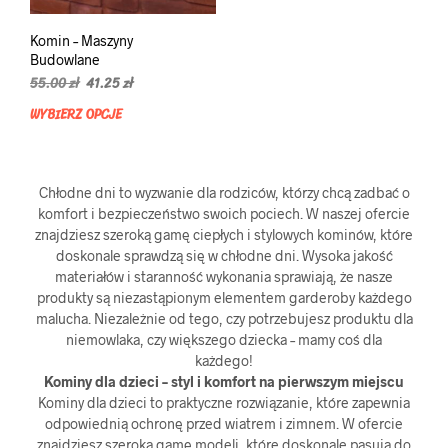
Komin – Maszyny
Budowlane
Pierwotna
Aktualna
55.00
zł
41.25
zł
cena
cena
WYBIERZ OPCJE
Ten
wynosiła:
wynosi:
produkt
55.00 zł.
41.25 zł.
ma
wiele
Chłodne dni to wyzwanie dla rodziców, którzy chcą zadbać o
wariantów.
komfort i bezpieczeństwo swoich pociech. W naszej ofercie
Opcje
znajdziesz szeroką gamę ciepłych i stylowych kominów, które
można
doskonale sprawdzą się w chłodne dni. Wysoka jakość
wybrać
materiałów i staranność wykonania sprawiają, że nasze
na
produkty są niezastąpionym elementem garderoby każdego
stronie
malucha. Niezależnie od tego, czy potrzebujesz produktu dla
produktu
niemowlaka, czy większego dziecka – mamy coś dla
każdego!
Kominy dla dzieci – styl i komfort na pierwszym miejscu
Kominy dla dzieci to praktyczne rozwiązanie, które zapewnia
odpowiednią ochronę przed wiatrem i zimnem. W ofercie
znajdziesz szeroką gamę modeli, które doskonale pasują do