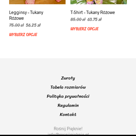
Legginsy – Tukany
T-Shirt – Tukany Różowe
Różowe
Pierwotna
Aktualna
85.00
zł
63.75
zł
Pierwotna
Aktualna
cena
cena
75.00
zł
56.25
zł
WYBIERZ OPCJE
Ten
cena
cena
wynosiła:
wynosi:
WYBIERZ OPCJE
Ten
prod
wynosiła:
wynosi:
85.00 zł.
63.75 zł.
produkt
ma
75.00 zł.
56.25 zł.
ma
wiel
wiele
wari
wariantów.
Opcj
Opcje
moż
można
wybr
Zwroty
wybrać
na
na
Tabela rozmiarów
stro
stronie
prod
Polityka prywatności
produktu
Regulamin
Kontakt
Rośnij Pięknie!
info@rosnijpieknie.pl