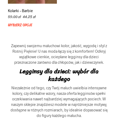
Kolarki – Barbie
Pierwotna
Aktualna
59.00
zł
44.25
zł
cena
cena
WYBIERZ OPCJE
Ten
wynosiła:
wynosi:
produkt
59.00 zł.
44.25 zł.
ma
wiele
Zapewnij swojemu maluchowi kolor, jakość, wygodę i styl z
wariantów.
Rośnij Pięknie! U nas moda łączy się z komfortem! Odkryj
Opcje
wyjątkowe cienkie, ocieplane legginsy dla dzieci
można
przeznaczone zarówno dla chłopców, jak i dziewczynek.
wybrać
Legginsy dla dzieci: wybór dla
na
stronie
każdego
produktu
Niezależnie od tego, czy Twój maluch uwielbia intensywne
kolory, czy delikatne wzory, nasza oferta legginsów spełni
oczekiwania nawet najbardziej wymagających pociech. W
naszym sklepie znajdziesz modele w najróżniejsze motywy,
dostępne w różnych rozmiarach, by idealnie dopasować się
do figury każdego malucha.