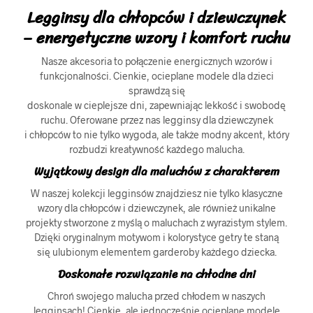
Legginsy dla chłopców i dziewczynek
– energetyczne wzory i komfort ruchu
Nasze akcesoria to połączenie energicznych wzorów i
funkcjonalności. Cienkie, ocieplane modele dla dzieci
sprawdzą się
doskonale w cieplejsze dni, zapewniając lekkość i swobodę
ruchu. Oferowane przez nas legginsy dla dziewczynek
i chłopców to nie tylko wygoda, ale także modny akcent, który
rozbudzi kreatywność każdego malucha.
Wyjątkowy design dla maluchów z charakterem
W naszej kolekcji legginsów znajdziesz nie tylko klasyczne
wzory dla chłopców i dziewczynek, ale również unikalne
projekty stworzone z myślą o maluchach z wyrazistym stylem.
Dzięki oryginalnym motywom i kolorystyce getry te staną
się ulubionym elementem garderoby każdego dziecka.
Doskonałe rozwiązanie na chłodne dni
Chroń swojego malucha przed chłodem w naszych
legginsach! Cienkie, ale jednocześnie ocieplane modele