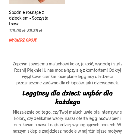
Spodnie rosnące z
dzieckiem – Soczysta
trawa
Pierwotna
Aktualna
119.00
zł
89.25
zł
cena
cena
WYBIERZ OPCJE
Ten
wynosiła:
wynosi:
produkt
119.00 zł.
89.25 zł.
ma
wiele
Zapewnij swojemu maluchowi kolor, jakość, wygodę i styl z
wariantów.
Rośnij Pięknie! U nas moda łączy się z komfortem! Odkryj
Opcje
wyjątkowe cienkie, ocieplane legginsy dla dzieci
można
przeznaczone zarówno dla chłopców, jak i dziewczynek.
wybrać
Legginsy dla dzieci: wybór dla
na
stronie
każdego
produktu
Niezależnie od tego, czy Twój maluch uwielbia intensywne
kolory, czy delikatne wzory, nasza oferta legginsów spełni
oczekiwania nawet najbardziej wymagających pociech. W
naszym sklepie znajdziesz modele w najróżniejsze motywy,