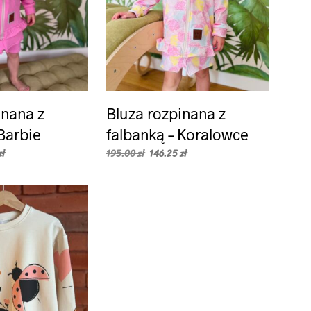
a
na
ronie
stronie
oduktu
produktu
inana z
Bluza rozpinana z
 Barbie
falbanką – Koralowce
na
Aktualna
Pierwotna
Aktualna
zł
195.00
zł
146.25
zł
cena
cena
cena
WYBIERZ OPCJE
n
Ten
:
wynosi:
wynosiła:
wynosi:
ł.
odukt
138.75 zł.
195.00 zł.
produkt
146.25 zł.
a
ma
ele
wiele
riantów.
wariantów.
cje
Opcje
ożna
można
ybrać
wybrać
a
na