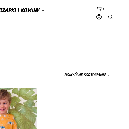
CZAPKI I KOMINY
0
DOMYŚLNE SORTOWANIE
B
R
A
K
P
R
O
D
U
K