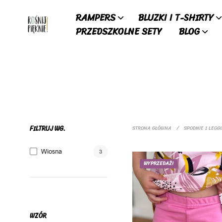
RAMPERS
BLUZKI I T-SHIRTY
PRZEDSZKOLNE SETY
BLOG
FILTRUJ WG.
STRONA GŁÓWNA
/
SPODNIE I LEGG
Wiosna
3
WYPRZEDAŻ!
WZÓR