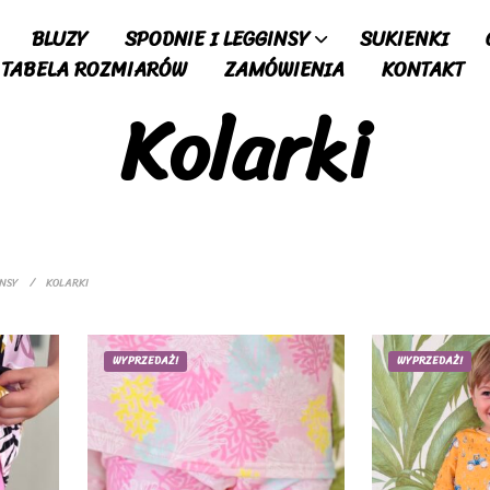
BLUZY
SPODNIE I LEGGINSY
SUKIENKI
TABELA ROZMIARÓW
ZAMÓWIENIA
KONTAKT
Kolarki
INSY
/
KOLARKI
WYPRZEDAŻ!
WYPRZEDAŻ!