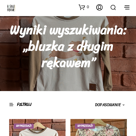
0
Wyniki wyszukiwania:
„bluzka z długim
rękawem”
FILTRUJ
DOPASOWANIE
WYPRZEDAŻ!
WYPRZEDAŻ!