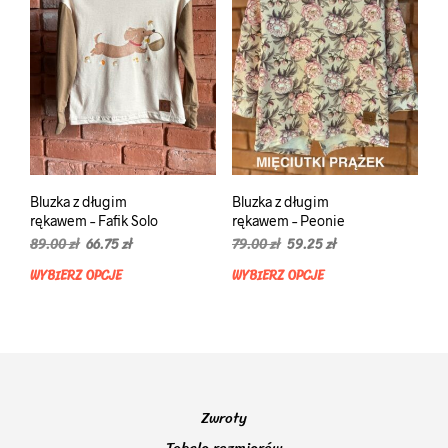
Bluzka z długim
Bluzka z długim
rękawem – Fafik Solo
rękawem – Peonie
Pierwotna
Aktualna
Pierwotna
Aktualna
89.00
zł
66.75
zł
79.00
zł
59.25
zł
cena
cena
cena
cena
WYBIERZ OPCJE
WYBIERZ OPCJE
Ten
Ten
wynosiła:
wynosi:
wynosiła:
wynosi:
produkt
prod
89.00 zł.
66.75 zł.
79.00 zł.
59.25 zł.
ma
ma
wiele
wiel
wariantów.
wari
Opcje
Opcj
można
moż
Zwroty
wybrać
wybr
na
na