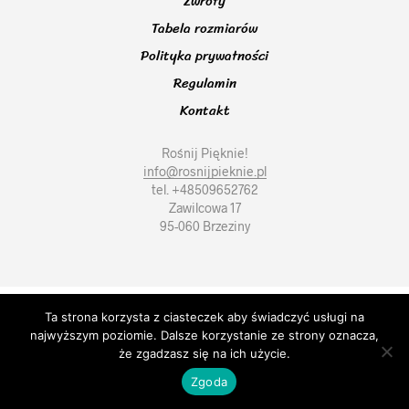
Zwroty
Tabela rozmiarów
Polityka prywatności
Regulamin
Kontakt
Rośnij Pięknie!
info@rosnijpieknie.pl
tel. +48509652762
Zawilcowa 17
95-060 Brzeziny
Ta strona korzysta z ciasteczek aby świadczyć usługi na
najwyższym poziomie. Dalsze korzystanie ze strony oznacza,
że zgadzasz się na ich użycie.
Zgoda