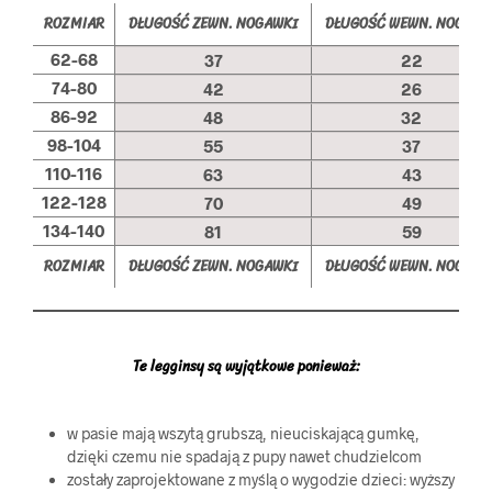
ROZMIAR
DŁUGOŚĆ ZEWN. NOGAWKI
DŁUGOŚĆ WEWN. NOGAWK
62-68
37
22
74-80
42
26
86-92
48
32
98-104
55
37
110-116
63
43
122-128
70
49
134-140
81
59
ROZMIAR
DŁUGOŚĆ ZEWN. NOGAWKI
DŁUGOŚĆ WEWN. NOGAWK
Te legginsy są wyjątkowe ponieważ:
w pasie mają wszytą grubszą, nieuciskającą gumkę,
dzięki czemu nie spadają z pupy nawet chudzielcom
zostały zaprojektowane z myślą o wygodzie dzieci: wyższy