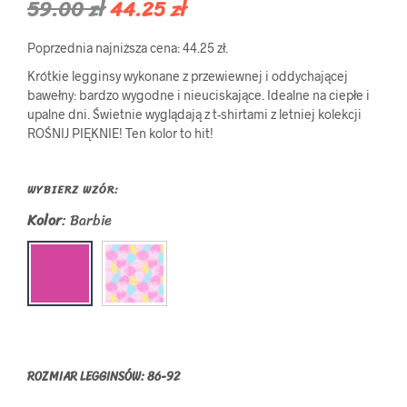
Pierwotna
Aktualna
59.00
zł
44.25
zł
cena
cena
Poprzednia najniższa cena:
44.25
zł
.
wynosiła:
wynosi:
Krótkie legginsy wykonane z przewiewnej i oddychającej
59.00 zł.
44.25 zł.
bawełny: bardzo wygodne i nieuciskające. Idealne na ciepłe i
upalne dni. Świetnie wyglądają z t-shirtami z letniej kolekcji
ROŚNIJ PIĘKNIE! Ten kolor to hit!
WYBIERZ WZÓR:
Kolor
:
Barbie
ROZMIAR LEGGINSÓW
:
86-92