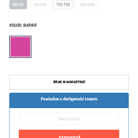
86-92
98-104
110-116
122-128
KOLOR
:
BARBIE
BRAK W MAGAZYNIE
Powiadom o dostępności towaru