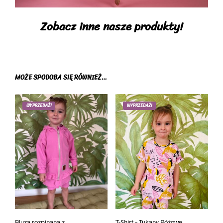
Zobacz inne nasze produkty!
MOŻE SPODOBA SIĘ RÓWNIEŻ…
WYPRZEDAŻ!
WYPRZEDAŻ!
Bluza rozpinana z
T-Shirt – Tukany Różowe