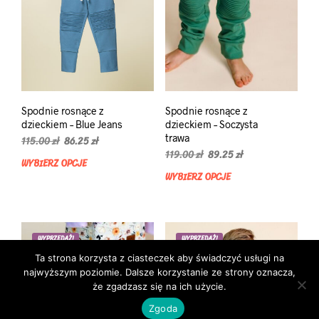
na
stro
stronie
prod
produktu
Spodnie rosnące z
Spodnie rosnące z
dzieckiem – Blue Jeans
dzieckiem – Soczysta
trawa
Pierwotna
Aktualna
115.00
zł
86.25
zł
cena
cena
Pierwotna
Aktualna
119.00
zł
89.25
zł
WYBIERZ OPCJE
Ten
wynosiła:
wynosi:
cena
cena
WYBIERZ OPCJE
Ten
produkt
115.00 zł.
86.25 zł.
wynosiła:
wynosi:
prod
ma
119.00 zł.
89.25 zł.
ma
wiele
wiel
wariantów.
wari
Opcje
WYPRZEDAŻ!
WYPRZEDAŻ!
Opcj
można
Ta strona korzysta z ciasteczek aby świadczyć usługi na
moż
wybrać
najwyższym poziomie. Dalsze korzystanie ze strony oznacza,
wybr
na
że zgadzasz się na ich użycie.
na
stronie
Zgoda
stro
produktu