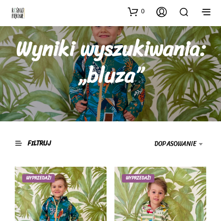
0
Wyniki wyszukiwania:
„bluza”
FILTRUJ
DOPASOWANIE
WYPRZEDAŻ!
WYPRZEDAŻ!